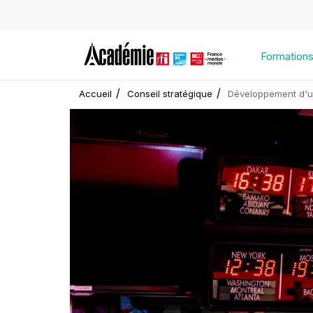
Formation
Accueil
Conseil stratégique
Développement d'un
Image
d'illustration