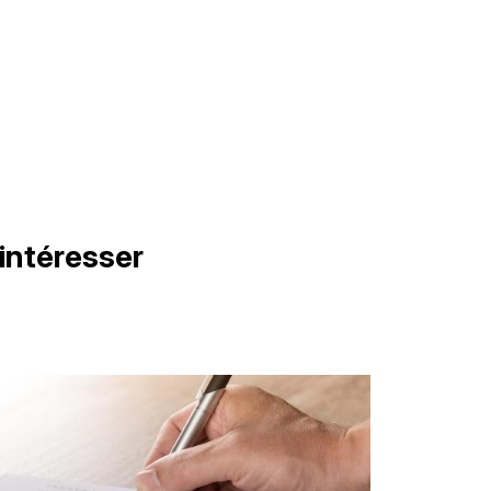
intéresser
age
illustration