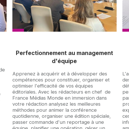
Perfectionnement au management
d'équipe
 de
Accroche
Apprenez à acquérir et à développer des
Ac
L'
compétences pour constituer, organiser et
des
optimiser l'efficacité de vos équipes
dét
éditoriales. Avec les rédacteurs en chef de
per
e
France Médias Monde en immersion dans
par
s
votre rédaction analysez les meilleures
pr
méthodes pour animer la conférence
exp
quotidienne, organiser une édition spéciale,
ces
passer commande d'un reportage à une
in
équipe, planifier une opération, gérer un
am