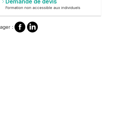
Demande de devis
Formation non accessible aux individuels
Partager
Partager
ager :
sur
sur
Facebook
Linkedin