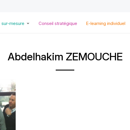
Aller
au
contenu
principal
s sur-mesure
Conseil stratégique
E-learning individuel
Abdelhakim ZEMOUCHE