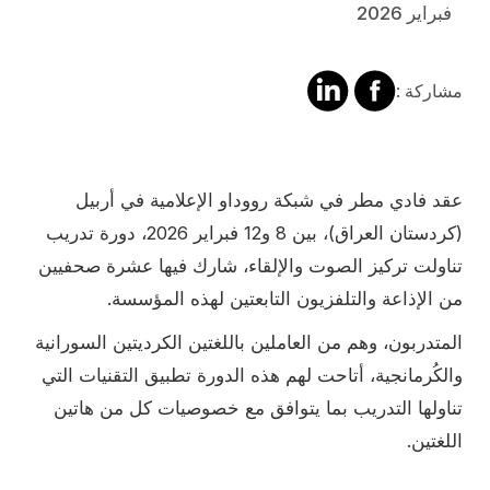
فبراير 2026
مشاركة
مشالرة
مشاركة :
على
على
فايسبوك
لينكد
إن
Contenu
عقد فادي مطر في شبكة رووداو الإعلامية في أربيل
(كردستان العراق)، بين 8 و12 فبراير 2026، دورة تدريب
تناولت تركيز الصوت والإلقاء، شارك فيها عشرة صحفيين
من الإذاعة والتلفزيون التابعتين لهذه المؤسسة.
المتدربون، وهم من العاملين باللغتين الكرديتين السورانية
والكُرمانجية، أتاحت لهم هذه الدورة تطبيق التقنيات التي
تناولها التدريب بما يتوافق مع خصوصيات كل من هاتين
اللغتين.