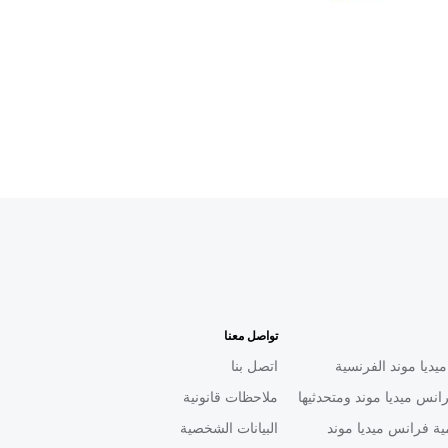
تواصل معنا
يديا موند الفرنسية
اتصل بنا
انس ميديا موند ومتحدثيها
ملاحظات قانونية
ية فرانس ميديا موند
البيانات الشخصية