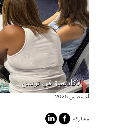
الأكاديمية في تونس
أغسطس 2025
مشاركة
مشالرة
مشاركة :
على
على
فايسبوك
لينكد
إن