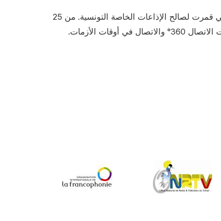
في إطار البرنامج الأوروبي لدعم وسائل الإعلام في تونس (PAMT 2)، نظمت الأكاديمية ورشة تدريبية لمدة 3 أيام في قمرت لصالح الإذاعات الخاصة التونسية. من 25
إلى 27 أغسطس، قامت سيلفي كولومبييه، نائبة مدير الاتصال في فرانس ميديا موند، بتنظيم جلسة حول استراتيجيات الاتصال 360° والاتصال في أوقات الأزمات.