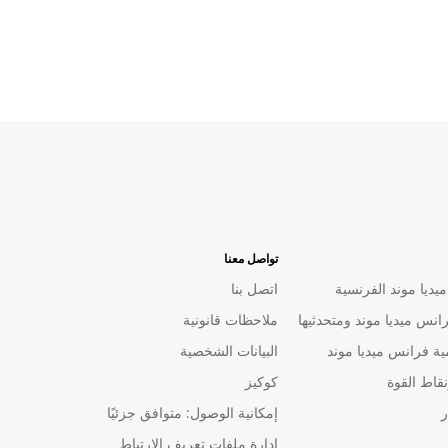
تواصل معنا
يديا موند الفرنسية
اتصل بنا
انس ميديا موند ومتحدثيها
ملاحظات قانونية
ية فرانس ميديا موند
البيانات الشخصية
قاط القوة
كوكيز
ر
إمكانية الوصول: متوافق جزئيًا
إدارة ملفات تعريف الارتباط