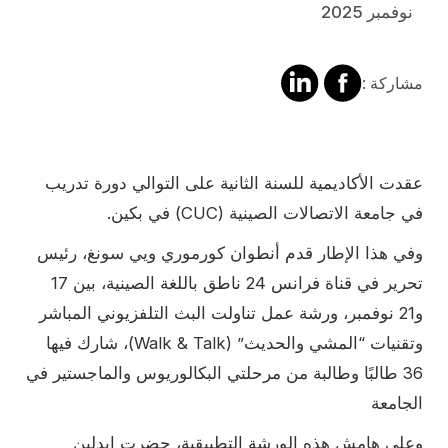
نوفمبر 2025
مشاركة
مشالرة
مشاركة :
على
على
فايسبوك
لينكد
إن
Contenu
عقدت الأكاديمية للسنة الثانية على التوالي دورة تدريب
في جامعة الاتصالات الصينية (CUC) في بكين.
وفي هذا الإطار قدم أنطوان كورموري ويي سونغ، رئيس
تحرير في قناة فرانس 24 ناطق باللغة الصينية، بين 17
و21 نوفمبر، ورشة عمل تناولت البث التلفزيوني المباشر
وتقنيات “المشي والحديث” (Walk & Talk)، شارك فيها
36 طالبًا وطالبة من مرحلتي البكالوريوس والماجستير في
الجامعة
وعلى هامش هذه الورشة التطبيقية، حضرت إيدلين