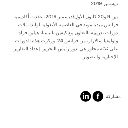
ديسمبر 2019
بين 9 و20 كانون الأول/ديسمبر 2019، عقدت أكاديمية
فرانس ميديا موند في العاصمة الأنغولية لواندا، ثلاث
دورات تدريبية بالتعاون مع كيفين باتيستا، هيلين فراد
واوليفيا سالازار، من فرانس 24. وركزت هذه الدورات
على ثلاثة محاور هي: دور رئيس التحرير، إعداد التقارير
الإخبارية والتصوير.
مشاركة
مشالرة
مشاركة :
على
على
فايسبوك
لينكد
إن
Video