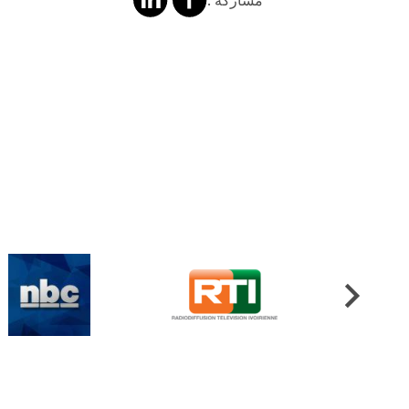
على
على
فايسبوك
لينكد
إن