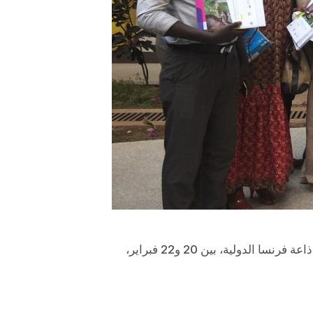
ضمن إطار مشروع بعنوان "صوتان، مستقبل"، تُشرف عليه قناة فرنسا الدولية، عقدت فلورانس موريس من إذاعة فرنسا الدولية، بين 20 و22 فبراير،