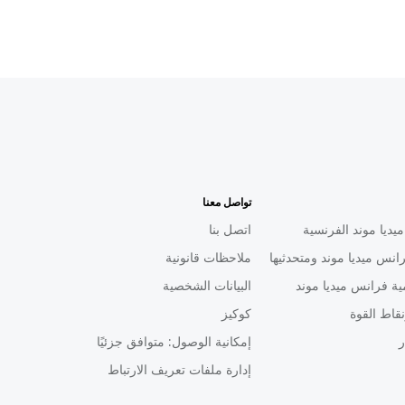
تواصل معنا
يديا موند الفرنسية
اتصل بنا
انس ميديا موند ومتحدثيها
ملاحظات قانونية
ية فرانس ميديا موند
البيانات الشخصية
قاط القوة
كوكيز
ر
إمكانية الوصول: متوافق جزئيًا
إدارة ملفات تعريف الارتباط